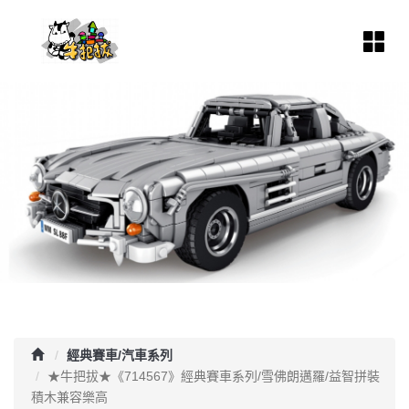
經典賽車/汽車系列
★牛把拔★《714567》經典賽車系列/雪佛朗邁羅/益智拼裝
積木兼容樂高