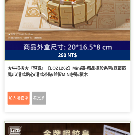
290 NT$
★牛把拔★『現貨』《LOZ1262》Mini磚-精品擺設系列/豆鼓蒸
鳳爪/港式點心/港式茶點/益智MINI拼裝積木
加入購物車
看更多