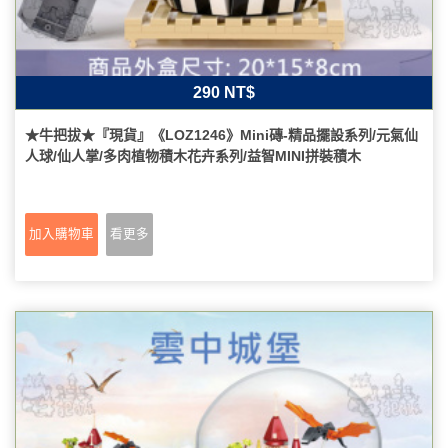
290 NT$
★牛把拔★『現貨』《LOZ1246》Mini磚-精品擺設系列/元氣仙
人球/仙人掌/多肉植物積木花卉系列/益智MINI拼裝積木
加入購物車
看更多