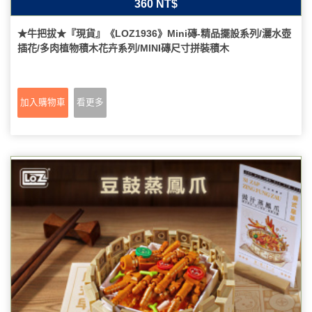
360 NT$
★牛把拔★『現貨』《LOZ1936》Mini磚-精品擺設系列/灑水壺
插花/多肉植物積木花卉系列/MINI磚尺寸拼裝積木
加入購物車
看更多