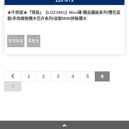
220 NT$
★牛把拔★『現貨』《LOZ1661》Mini磚-精品擺設系列/櫻花盆
栽/多肉植物積木花卉系列/益智MINI拼裝積木
暫時缺貨
看更多
1
2
3
4
5
6