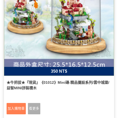
350 NT$
★牛把拔★『現貨』《01012》Mini磚-精品擺設系列/雲中城堡/
益智MINI拼裝積木
加入購物車
看更多