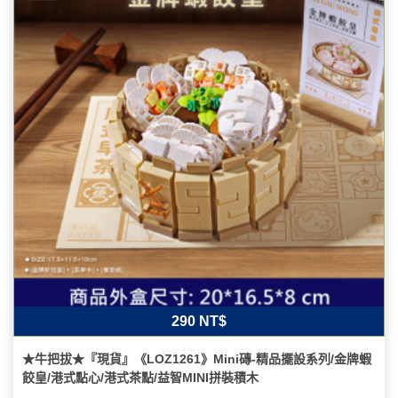
290 NT$
★牛把拔★『現貨』《LOZ1261》Mini磚-精品擺設系列/金牌蝦
餃皇/港式點心/港式茶點/益智MINI拼裝積木